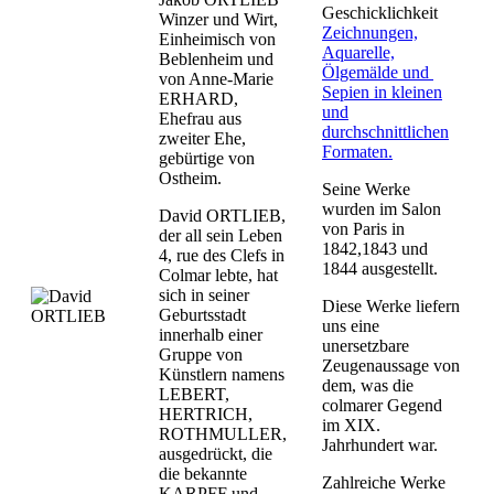
Geschicklichkeit
Winzer und Wirt,
Zeichnungen,
Einheimisch von
Aquarelle,
Beblenheim und
Ölgemälde und
von Anne-Marie
Sepien in kleinen
ERHARD,
und
Ehefrau aus
durchschnittlichen
zweiter Ehe,
Formaten.
gebürtige von
Ostheim.
Seine Werke
wurden im Salon
David ORTLIEB,
von Paris in
der all sein Leben
1842,1843 und
4, rue des Clefs in
1844 ausgestellt.
Colmar lebte, hat
sich in seiner
Diese Werke liefern
Geburtsstadt
uns eine
innerhalb einer
unersetzbare
Gruppe von
Zeugenaussage von
Künstlern namens
dem, was die
LEBERT,
colmarer Gegend
HERTRICH,
im XIX.
ROTHMULLER,
Jahrhundert war.
ausgedrückt, die
die bekannte
Zahlreiche Werke
KARPFF und