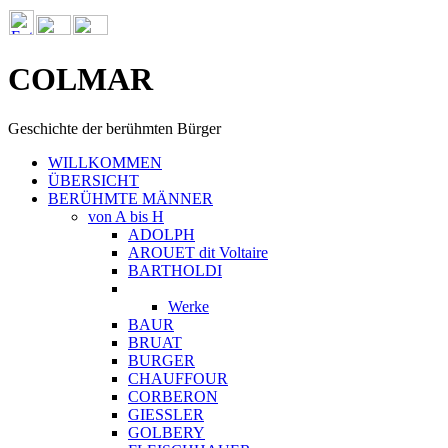
COLMAR
Geschichte der berühmten Bürger
WILLKOMMEN
ÜBERSICHT
BERÜHMTE MÄNNER
von A bis H
ADOLPH
AROUET dit Voltaire
BARTHOLDI
Werke
BAUR
BRUAT
BURGER
CHAUFFOUR
CORBERON
GIESSLER
GOLBERY