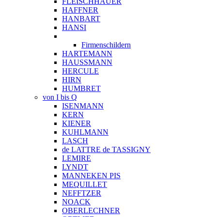
FLEISCHHAUER
HAFFNER
HANBART
HANSI
Firmenschildern
HARTEMANN
HAUSSMANN
HERCULE
HIRN
HUMBRET
von I bis Q
ISENMANN
KERN
KIENER
KUHLMANN
LASCH
de LATTRE de TASSIGNY
LEMIRE
LYNDT
MANNEKEN PIS
MEQUILLET
NEFFTZER
NOACK
OBERLECHNER