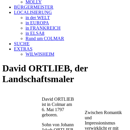
MOLLY
BÜRGERMEISTER
LOCALISIERUNG
in der WELT
in EUROPA
in FRANKREICH
in ELSAß
Rund um COLMAR
SUCHE
EXTRAS
WILWISHEIM
David ORTLIEB, der
Landschaftsmaler
David ORTLIEB
ist in Colmar am
6. Mai 1797
Zwischen Romantik
geboren.
und
Impressionismus
Sohn von Johann
verwirklicht er mit
Jakob ORTLIEB