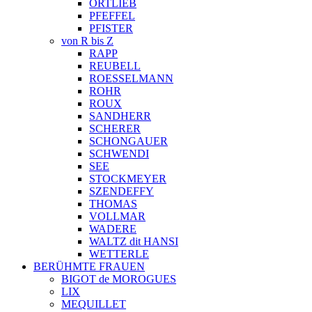
ORTLIEB
PFEFFEL
PFISTER
von R bis Z
RAPP
REUBELL
ROESSELMANN
ROHR
ROUX
SANDHERR
SCHERER
SCHONGAUER
SCHWENDI
SEE
STOCKMEYER
SZENDEFFY
THOMAS
VOLLMAR
WADERE
WALTZ dit HANSI
WETTERLE
BERÜHMTE FRAUEN
BIGOT de MOROGUES
LIX
MEQUILLET