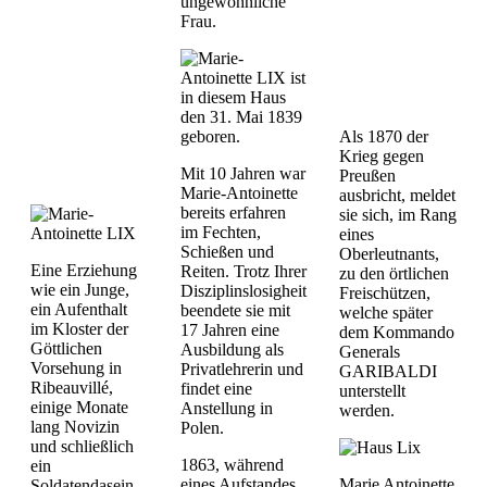
ungewöhnliche
Frau.
Als 1870 der
Krieg gegen
Mit 10 Jahren war
Preußen
Marie-Antoinette
ausbricht, meldet
bereits erfahren
sie sich, im Rang
im Fechten,
eines
Schießen und
Oberleutnants,
Eine Erziehung
Reiten. Trotz Ihrer
zu den örtlichen
wie ein Junge,
Disziplinslosigheit
Freischützen,
ein Aufenthalt
beendete sie mit
welche später
im Kloster der
17 Jahren eine
dem Kommando
Göttlichen
Ausbildung als
Generals
Vorsehung in
Privatlehrerin und
GARIBALDI
Ribeauvillé,
findet eine
unterstellt
einige Monate
Anstellung in
werden.
lang Novizin
Polen.
und schließlich
1863, während
ein
eines Aufstandes,
Marie Antoinette
Soldatendasein