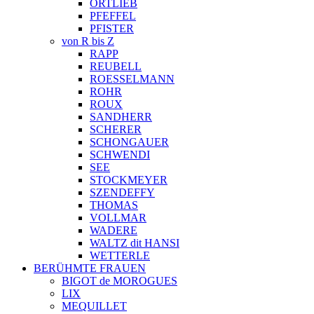
ORTLIEB
PFEFFEL
PFISTER
von R bis Z
RAPP
REUBELL
ROESSELMANN
ROHR
ROUX
SANDHERR
SCHERER
SCHONGAUER
SCHWENDI
SEE
STOCKMEYER
SZENDEFFY
THOMAS
VOLLMAR
WADERE
WALTZ dit HANSI
WETTERLE
BERÜHMTE FRAUEN
BIGOT de MOROGUES
LIX
MEQUILLET