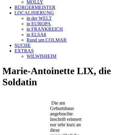
MOLLY
BÜRGERMEISTER
LOCALISIERUNG
in der WELT
in EUROPA
in FRANKREICH
in ELSAß
Rund um COLMAR
SUCHE
EXTRAS
WILWISHEIM
Marie-Antoinette LIX, die
Soldatin
Die am
Geburtshaus
angebrachte
Inschrift erinnert
nur sehr kurz an
diese