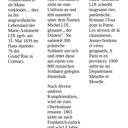
zieht sie eine
LIX schreibt
als Mann
Uniform an und
insgesamt vier,
verkleidet.... dies
lebt nunmehr
patriotische,
ist der
unter dem Namen
Romane (Tout
ungewöhnliche
Michel LIX,
pour la Patrie,
Lebenslauf der
genannt „ der
Les neveux de la
Marie-Antoinette
Düstere". Sie
chanoinesse,
LIX (geb. am
sammelt 300
Jeunes brutions
31. Mai 1839 im
polnische
et vieux
Haus nummer
Soldaten um sich
grognards, A
76 der
und rettet diese
Paris et en
Grand’Rue in
aus einem von
province). 1909
Colmar).
800 russischen
stirbt sie im
Soldaten gelegten
Departement
Hinterhalt.
Meurthe et
Moselle.
Nach diverse
anderen
Kampfeinsätzen,
wird sie zum
Oberleutnant
ernannt. 1865
kehrt sie nach
Frankreich zurück
und wird 4 Jahre