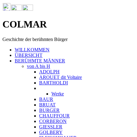
COLMAR
Geschichte der berühmten Bürger
WILLKOMMEN
ÜBERSICHT
BERÜHMTE MÄNNER
von A bis H
ADOLPH
AROUET dit Voltaire
BARTHOLDI
Werke
BAUR
BRUAT
BURGER
CHAUFFOUR
CORBERON
GIESSLER
GOLBERY