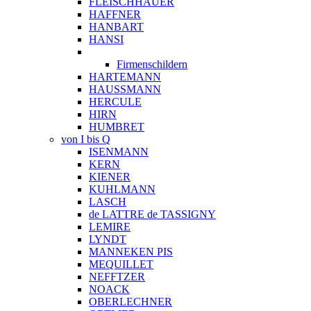
FLEISCHHAUER
HAFFNER
HANBART
HANSI
Firmenschildern
HARTEMANN
HAUSSMANN
HERCULE
HIRN
HUMBRET
von I bis Q
ISENMANN
KERN
KIENER
KUHLMANN
LASCH
de LATTRE de TASSIGNY
LEMIRE
LYNDT
MANNEKEN PIS
MEQUILLET
NEFFTZER
NOACK
OBERLECHNER