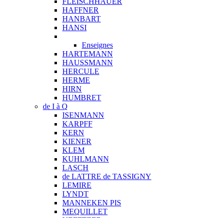
FLEISCHHAUER
HAFFNER
HANBART
HANSI
Enseignes
HARTEMANN
HAUSSMANN
HERCULE
HERME
HIRN
HUMBRET
de I à Q
ISENMANN
KARPFF
KERN
KIENER
KLEM
KUHLMANN
LASCH
de LATTRE de TASSIGNY
LEMIRE
LYNDT
MANNEKEN PIS
MEQUILLET