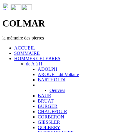
COLMAR
la mémoire des pierres
ACCUEIL
SOMMAIRE
HOMMES CELEBRES
de A à H
ADOLPH
AROUET dit Voltaire
BARTHOLDI
Oeuvres
BAUR
BRUAT
BURGER
CHAUFFOUR
CORBERON
GIESSLER
GOLBERY