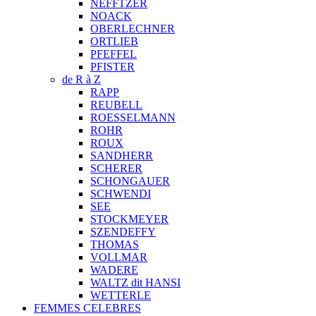
NEFFTZER
NOACK
OBERLECHNER
ORTLIEB
PFEFFEL
PFISTER
de R à Z
RAPP
REUBELL
ROESSELMANN
ROHR
ROUX
SANDHERR
SCHERER
SCHONGAUER
SCHWENDI
SEE
STOCKMEYER
SZENDEFFY
THOMAS
VOLLMAR
WADERE
WALTZ dit HANSI
WETTERLE
FEMMES CELEBRES