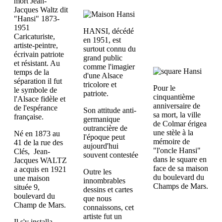
HANSI, décédé
en 1951, est
surtout connu du
grand public
comme l'imagier
d'une Alsace
tricolore et
Pour le
patriote.
cinquantième
anniversaire de
Son attitude anti-
sa mort, la ville
germanique
de Colmar érigea
outrancière de
une stèle à la
Né en 1873 au
l'époque peut
mémoire de
41 de la rue des
aujourd'hui
"l'oncle Hansi"
Clés, Jean-
souvent contestée
dans le square en
Jacques WALTZ
face de sa maison
a acquis en 1921
Outre les
du boulevard du
une maison
innombrables
Champs de Mars.
située 9,
dessins et cartes
boulevard du
que nous
Champ de Mars.
connaissons, cet
artiste fut un
Il s'y installa