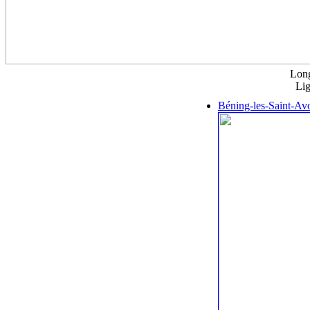
Long
Lig
Béning-les-Saint-Av