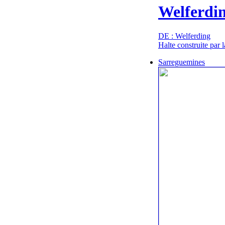
Welferdi
DE : Welferding
Halte construite par 
Sarreguemines